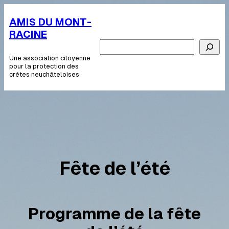
Aller
au
AMIS DU MONT-
contenu
RACINE
Cerca
Une association citoyenne
pour la protection des
crêtes neuchâteloises
Fête de l’été
Programme de la fête