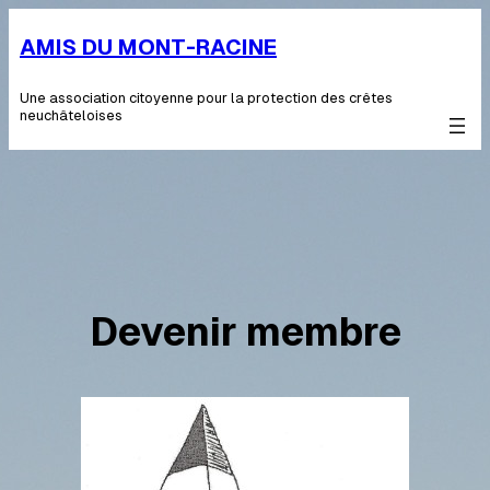
Aller
au
AMIS DU MONT-RACINE
contenu
Une association citoyenne pour la protection des crêtes
neuchâteloises
Devenir membre