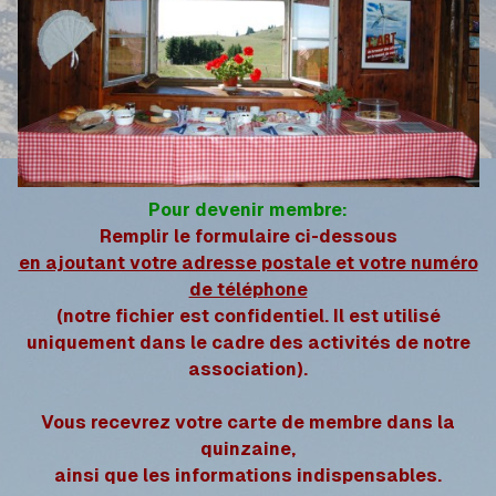
Pour devenir membre:
Remplir le formulaire ci-dessous
en ajoutant votre adresse postale et votre numéro
de téléphone
(n
otre fichier est
confidentiel. Il est utilisé
uniquement dans le cadre des activités de notre
association).
Vous recevrez votre carte de membre dans la
quinzaine,
ainsi que les informations indispensables.